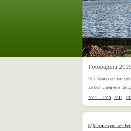
Fotopagina 201
Nije Skou is een fotogeni
Zo kunt u nog eens rustig
2009 en 2010
2011
20