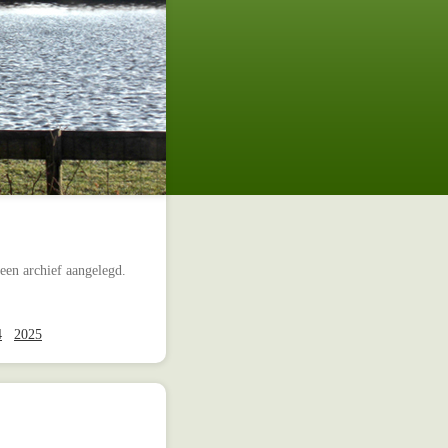
 een archief aangelegd.
4
2025