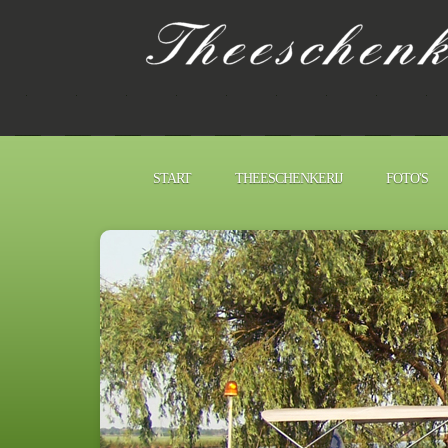
START
THEESCHENKERIJ
FOTO'S